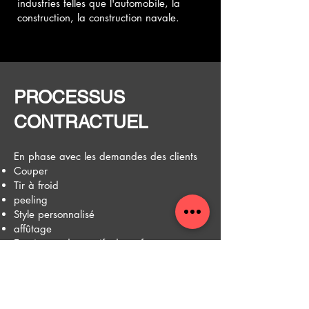
industries telles que l'automobile, la
construction, la construction navale.
PROCESSUS
CONTRACTUEL
En phase avec les demandes des clients
Couper
Tir à froid
peeling
Style personnalisé
affûtage
Essais non destructifs de surface et
d'intérieur
Emballage spécial
De telles opérations sont réalisées par